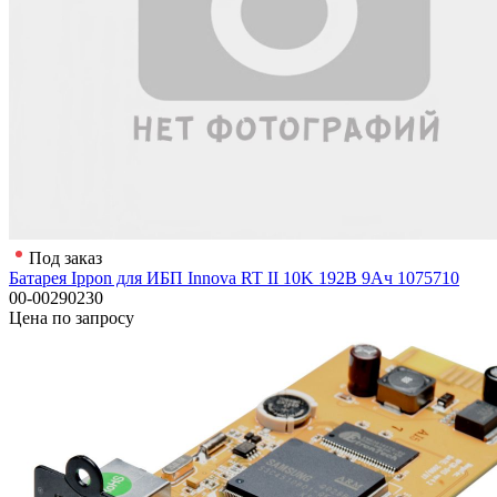
Под заказ
Батарея Ippon для ИБП Innova RT II 10K 192В 9Ач 1075710
00-00290230
Цена по запросу